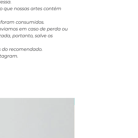
essa.
to que nossas artes contém
á foram consumidos.
eenviamos em caso de perda ou
ada, portanto, salve os
es do recomendado.
stagram.
Plus