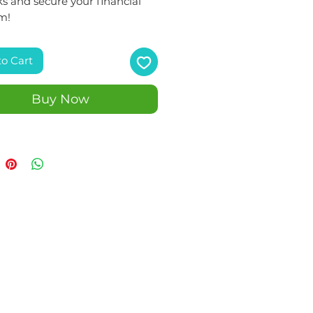
s and secure your financial
m!
to Cart
Buy Now