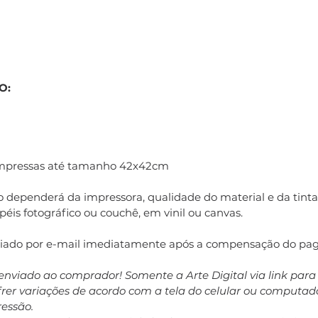
O:
impressas até tamanho 42x42cm
 dependerá da impressora, qualidade do material e da tinta 
éis fotográfico ou couchê, em vinil ou canvas.
nviado por e-mail imediatamente após a compensação do pa
enviado ao comprador! Somente a Arte Digital via link par
ofrer variações de acordo com a tela do celular ou computa
ressão.