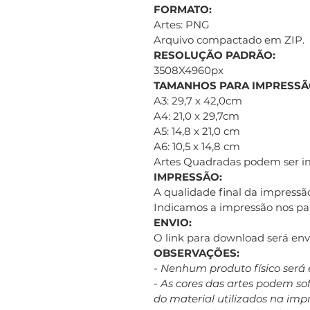
FORMATO:
Artes: PNG
Arquivo compactado em ZIP.
RESOLUÇÃO PADRÃO:
3508X4960px
TAMANHOS PARA IMPRESSÃ
A3: 29,7 x 42,0cm
A4: 21,0 x 29,7cm
A5: 14,8 x 21,0 cm
A6: 10,5 x 14,8 cm
Artes Quadradas podem ser 
IMPRESSÃO:
A qualidade final da impressão
Indicamos a impressão nos pap
ENVIO:
O link para download será e
OBSERVAÇÕES:
- Nenhum produto físico será 
- As cores das artes podem s
do material utilizados na imp