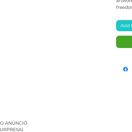
artwork
freedo
Add 
 NO ANÚNCIO
(SURPRESA)