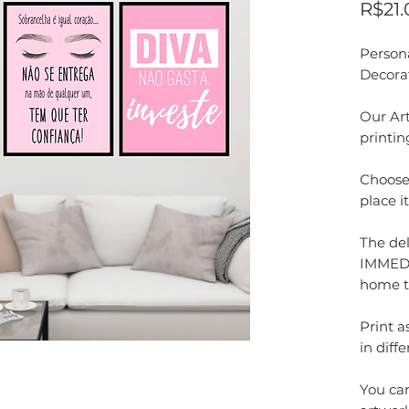
R$21.
Person
Decora
Our Art
printin
Choose 
place i
The del
IMMEDI
home t
Print 
in diffe
You can