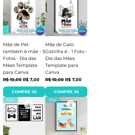
Mãe de Pet
Mãe de Gato
também é mãe - 5
Gatinha é - 1 Foto -
Fotos - Dia das
Dia das Mães
Mães Template
Template para
para Canva
Canva
Preço normal
Preço promocional
Preço normal
Preço promocional
R$ 10,00
R$ 7,00
R$ 10,00
R$ 7,00
COMPRE JÁ
COMPRE JÁ
Plus
Plus