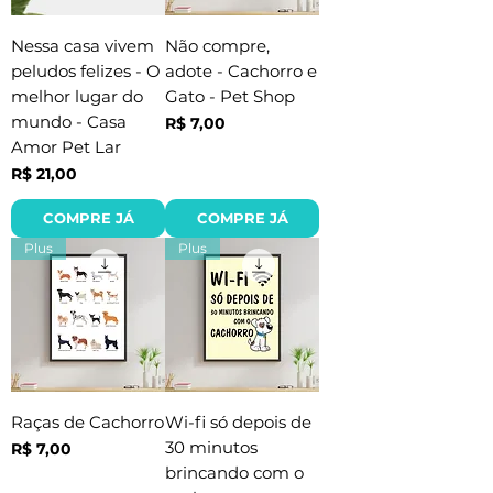
Nessa casa vivem
Não compre,
peludos felizes - O
adote - Cachorro e
melhor lugar do
Gato - Pet Shop
mundo - Casa
Preço
R$ 7,00
Amor Pet Lar
Preço
R$ 21,00
COMPRE JÁ
COMPRE JÁ
Plus
Plus
Raças de Cachorro
Wi-fi só depois de
30 minutos
Preço
R$ 7,00
brincando com o