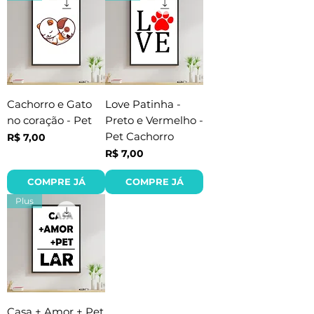
Cachorro e Gato
Love Patinha -
no coração - Pet
Preto e Vermelho -
Pet Cachorro
Preço
R$ 7,00
Preço
R$ 7,00
COMPRE JÁ
COMPRE JÁ
Plus
Casa + Amor + Pet