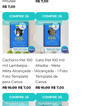
Mousse
Preço
R$ 7,00
Preço
R$ 7,00
COMPRE JÁ
COMPRE JÁ
Template para Canva
Template para Canva
Cachorro Pet 100
Gato Pet 100 mil
mil Lambeijos -
Miados - Meta
Meta Alcançada - 1
Alcançada - 1 Foto
Foto Template
Template de
para Canva
Canva
Preço normal
Preço promocional
Preço normal
Preço promocional
R$ 10,00
R$ 7,00
R$ 10,00
R$ 7,00
COMPRE JÁ
COMPRE JÁ
Template para Canva
Template para Canva