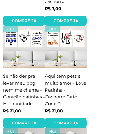
cachorro
Preço
R$ 7,00
COMPRE JÁ
COMPRE JÁ
Plus
Plus
Se não der pra
Aqui tem pets e
levar meu dog
muito amor - Love
nem me chama -
Patinha -
Coração patinhas -
Cachorro Gato
Humanidade
Coração
Preço
Preço
R$ 21,00
R$ 21,00
COMPRE JÁ
COMPRE JÁ
Plus
Plus