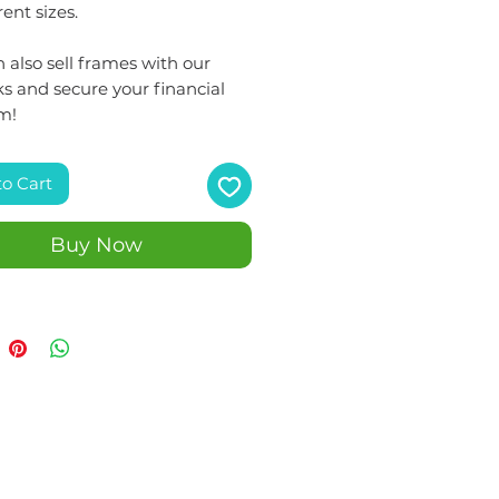
rent sizes.
 also sell frames with our
s and secure your financial
m!
to Cart
Buy Now