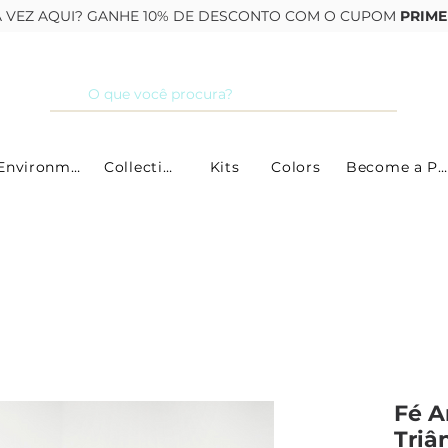
RA VEZ AQUI? GANHE 10% DE DESCONTO COM O CUPOM
PRIME
By Environment
Collections
Kits
Colors
Become a Partner
Fé A
Triâ