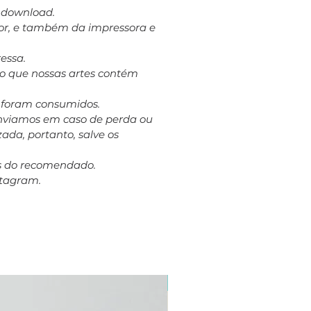
a download.
dor, e também da impressora e
essa.
to que nossas artes contém
á foram consumidos.
eenviamos em caso de perda ou
ada, portanto, salve os
es do recomendado.
stagram.
Plus