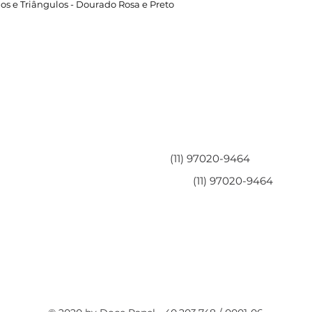
os e Triângulos - Dourado Rosa e Preto
Área do Cliente
Entre em contato
Minha Conta
(11) 97020-9464
Meus Pedidos
(11) 97020-9464
Perguntas Frequentes
Fale Conosco
Políticas da Loja
Políticas de Privacidade
Termos de Serviço