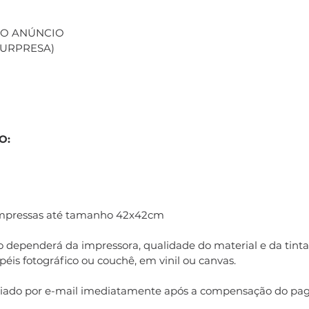
 NO ANÚNCIO
(SURPRESA)
O:
impressas até tamanho 42x42cm
 dependerá da impressora, qualidade do material e da tinta 
éis fotográfico ou couchê, em vinil ou canvas.
nviado por e-mail imediatamente após a compensação do pa