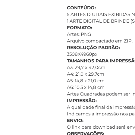
CONTEÚDO:
5 ARTES DIGITAIS EXIBIDAS
1 ARTE DIGITAL DE BRINDE 
FORMATO:
Artes: PNG
Arquivo compactado em ZIP.
RESOLUÇÃO PADRÃO:
3508X4960px
TAMANHOS PARA IMPRESSÃ
A3: 29,7 x 42,0cm
A4: 21,0 x 29,7cm
A5: 14,8 x 21,0 cm
A6: 10,5 x 14,8 cm
Artes Quadradas podem ser 
IMPRESSÃO:
A qualidade final da impressão
Indicamos a impressão nos pap
ENVIO:
O link para download será e
OBSERVAÇÕES: