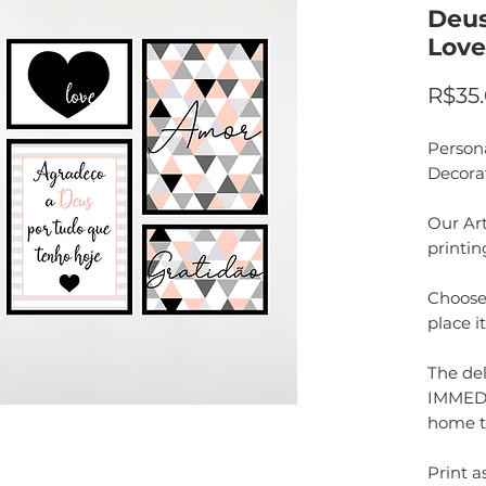
Deus
Love
R$35
Person
Decora
Our Art
printin
Choose 
place i
The del
IMMEDI
home t
Print 