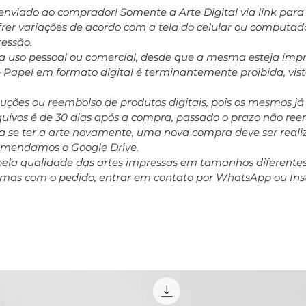
enviado ao comprador! Somente a Arte Digital via link par
ofrer variações de acordo com a tela do celular ou computa
ressão.
ara uso pessoal ou comercial, desde que a mesma esteja impr
e Papel em formato digital é terminantemente proibida, vis
oluções ou reembolso de produtos digitais, pois os mesmos j
rquivos é de 30 dias após a compra, passado o prazo não r
 se ter a arte novamente, uma nova compra deve ser realiz
comendamos o Google Drive.
pela qualidade das artes impressas em tamanhos diferent
emas com o pedido, entrar em contato por WhatsApp ou In