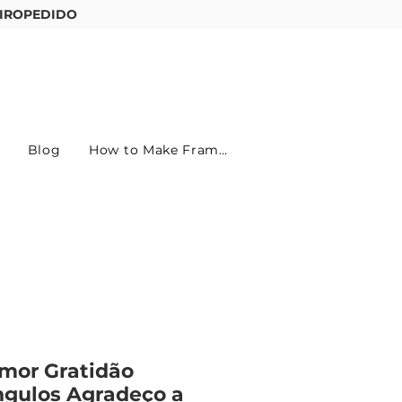
IROPEDIDO
Entre ou cadastre-se
Blog
How to Make Frames
mor Gratidão
ngulos Agradeço a