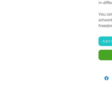
in diffe
You can
artwork
freedo
Add 