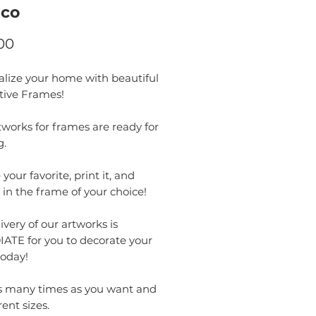
nco
Price
00
alize your home with beautiful
tive Frames!
works for frames are ready for
g.
your favorite, print it, and
t in the frame of your choice!
ivery of our artworks is
ATE for you to decorate your
oday!
as many times as you want and
rent sizes.