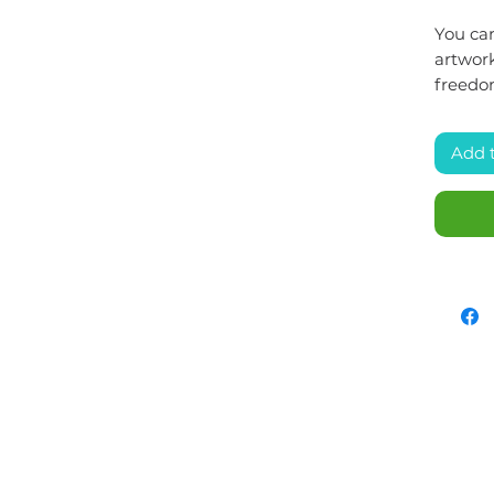
You can
artwork
freedo
Add 