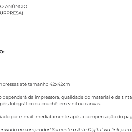
 NO ANÚNCIO
(SURPRESA)
O:
impressas até tamanho 42x42cm
 dependerá da impressora, qualidade do material e da tinta 
éis fotográfico ou couchê, em vinil ou canvas.
nviado por e-mail imediatamente após a compensação do pa
enviado ao comprador! Somente a Arte Digital via link par