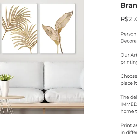
Bra
R$21.
Person
Decora
Our Art
printin
Choose 
place i
The del
IMMEDI
home t
Print 
in diffe