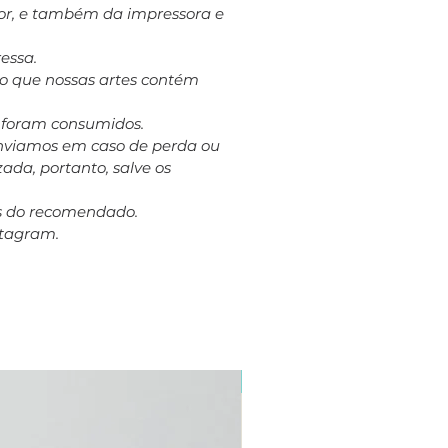
dor, e também da impressora e
essa.
to que nossas artes contém
á foram consumidos.
eenviamos em caso de perda ou
ada, portanto, salve os
es do recomendado.
stagram.
Plus