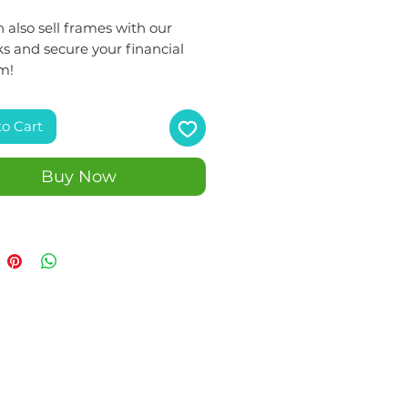
 also sell frames with our
s and secure your financial
m!
to Cart
Buy Now