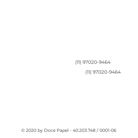
Área do Cliente
Entre em contato
Minha Conta
(11) 97020-9464
Meus Pedidos
(11) 97020-9464
Perguntas Frequentes
Fale Conosco
Políticas da Loja
Políticas de Privacidade
Termos de Serviço
© 2020 by Doce Papel - 40.203.748 / 0001-06