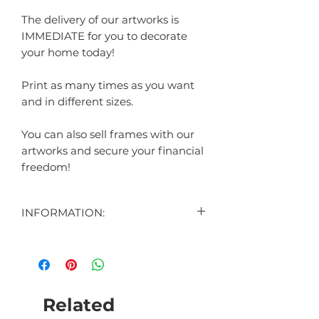
The delivery of our artworks is
IMMEDIATE for you to decorate
your home today!
Print as many times as you want
and in different sizes.
You can also sell frames with our
artworks and secure your financial
freedom!
INFORMATION:
CONTEÚDO:
3 ARTES DIGITAIS EXIBIDAS NO
ANÚNCIO
1 ARTE DIGITAL DE BRINDE
Related
(SURPRESA)