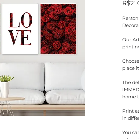
R$21.
Person
Decora
Our Art
printin
Choose 
place i
The del
IMMEDI
home t
Print 
in diffe
You can