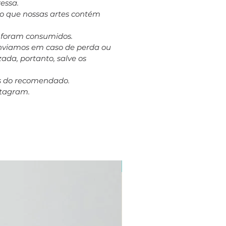
essa.
to que nossas artes contém
á foram consumidos.
eenviamos em caso de perda ou
ada, portanto, salve os
es do recomendado.
stagram.
Plus