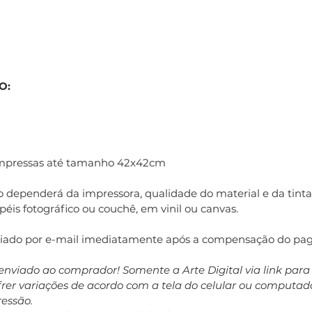
O:
impressas até tamanho 42x42cm
 dependerá da impressora, qualidade do material e da tinta 
éis fotográfico ou couchê, em vinil ou canvas.
nviado por e-mail imediatamente após a compensação do pa
enviado ao comprador! Somente a Arte Digital via link par
ofrer variações de acordo com a tela do celular ou computa
ressão.