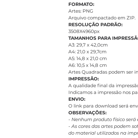
FORMATO:
Artes: PNG
Arquivo compactado em ZIP.
RESOLUÇÃO PADRÃO:
3508X4960px
TAMANHOS PARA IMPRESSÃ
A3: 29,7 x 42,0cm
A4: 21,0 x 29,7cm
A5: 14,8 x 21,0 cm
A6: 10,5 x 14,8 cm
Artes Quadradas podem ser 
IMPRESSÃO:
A qualidade final da impressão
Indicamos a impressão nos pap
ENVIO:
O link para download será e
OBSERVAÇÕES:
- Nenhum produto físico será 
- As cores das artes podem s
do material utilizados na imp