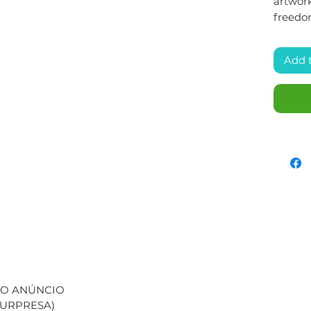
artwork
freedo
Add 
 NO ANÚNCIO
(SURPRESA)