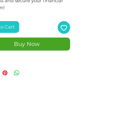
s and secure your financial
m!
to Cart
Buy Now