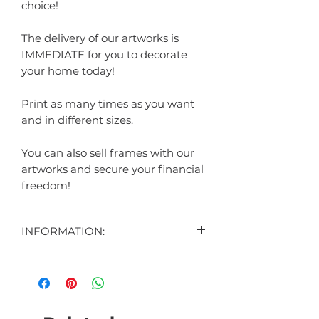
choice!
The delivery of our artworks is
IMMEDIATE for you to decorate
your home today!
Print as many times as you want
and in different sizes.
You can also sell frames with our
artworks and secure your financial
freedom!
INFORMATION:
CONTEÚDO:
2 ARTES DIGITAIS EXIBIDAS NO
ANÚNCIO
1 ARTE DIGITAL DE BRINDE