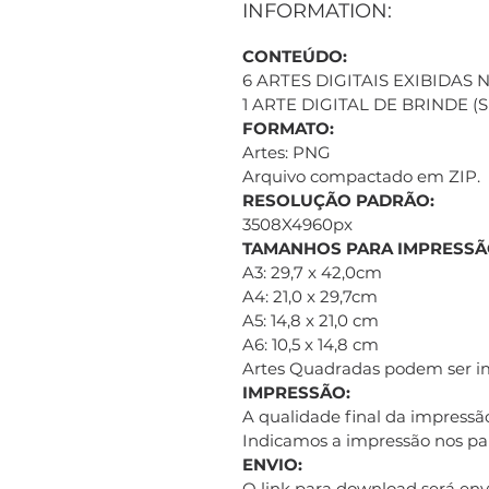
INFORMATION:
CONTEÚDO:
6 ARTES DIGITAIS EXIBIDAS
1 ARTE DIGITAL DE BRINDE 
FORMATO:
Artes: PNG
Arquivo compactado em ZIP.
RESOLUÇÃO PADRÃO:
3508X4960px
TAMANHOS PARA IMPRESSÃ
A3: 29,7 x 42,0cm
A4: 21,0 x 29,7cm
A5: 14,8 x 21,0 cm
A6: 10,5 x 14,8 cm
Artes Quadradas podem ser 
IMPRESSÃO:
A qualidade final da impressão
Indicamos a impressão nos pap
ENVIO:
O link para download será e