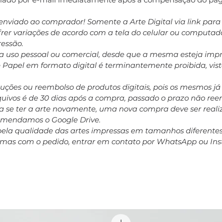
enviado ao comprador! Somente a Arte Digital via link par
ofrer variações de acordo com a tela do celular ou computa
ressão.
ara uso pessoal ou comercial, desde que a mesma esteja impr
e Papel em formato digital é terminantemente proibida, vis
oluções ou reembolso de produtos digitais, pois os mesmos j
rquivos é de 30 dias após a compra, passado o prazo não r
 se ter a arte novamente, uma nova compra deve ser realiz
comendamos o Google Drive.
pela qualidade das artes impressas em tamanhos diferent
emas com o pedido, entrar em contato por WhatsApp ou In