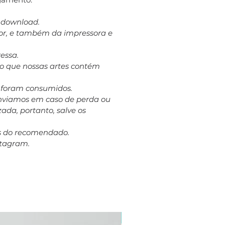
a download.
dor, e também da impressora e
essa.
to que nossas artes contém
á foram consumidos.
eenviamos em caso de perda ou
ada, portanto, salve os
es do recomendado.
stagram.
Plus