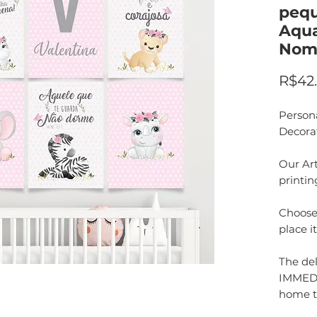
pequ
Aqua
Nom
R$42
Person
Decora
Our Art
printin
Choose 
place i
The del
IMMEDI
home t