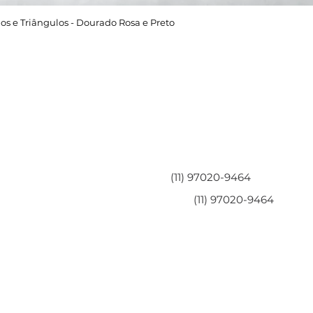
os e Triângulos - Dourado Rosa e Preto
Área do Cliente
Entre em contato
Minha Conta
(11) 97020-9464
Meus Pedidos
(11) 97020-9464
Perguntas Frequentes
Fale Conosco
Políticas da Loja
Políticas de Privacidade
Termos de Serviço