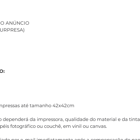
 NO ANÚNCIO
(SURPRESA)
O:
impressas até tamanho 42x42cm
 dependerá da impressora, qualidade do material e da tinta 
éis fotográfico ou couchê, em vinil ou canvas.
nviado por e-mail imediatamente após a compensação do pa