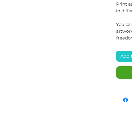
Print 
in diffe
You can
artwork
freedo
Add 