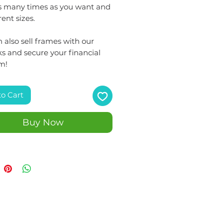
as many times as you want and
rent sizes.
 also sell frames with our
s and secure your financial
m!
to Cart
Buy Now