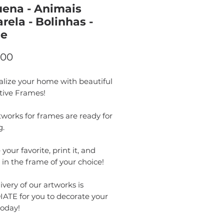
ena - Animais
rela - Bolinhas -
e
Price
.00
alize your home with beautiful
tive Frames!
works for frames are ready for
g.
your favorite, print it, and
t in the frame of your choice!
ivery of our artworks is
ATE for you to decorate your
oday!