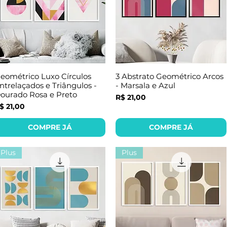
eométrico Luxo Círculos
3 Abstrato Geométrico Arcos
ntrelaçados e Triângulos -
- Marsala e Azul
ourado Rosa e Preto
Preço
R$ 21,00
reço
$ 21,00
COMPRE JÁ
COMPRE JÁ
Plus
Plus