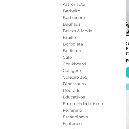
Astronauta
Barbeiro
Barbiecore
Bauhaus
Beleza & Moda
Braille
G
Borboleta
E
Budismo
D
Café
P
R
Chalkboard
Colagem
Coleção 365
Dinossauro
Dourado
Educativos
Empreendedorismo
Feminino
Escandinavo
Esotérico