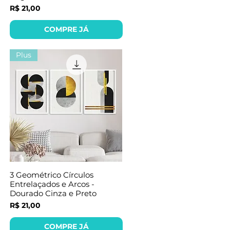
Preço
R$ 21,00
COMPRE JÁ
Plus
3 Geométrico Círculos
Entrelaçados e Arcos -
Dourado Cinza e Preto
Preço
R$ 21,00
COMPRE JÁ