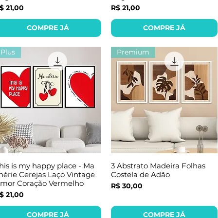
reço
Preço
$ 21,00
R$ 21,00
COMPRE JÁ
COMPRE JÁ
Plus
Premium
his is my happy place - Ma
3 Abstrato Madeira Folhas
hérie Cerejas Laço Vintage
Costela de Adão
mor Coração Vermelho
Preço
R$ 30,00
reço
$ 21,00
COMPRE JÁ
COMPRE JÁ