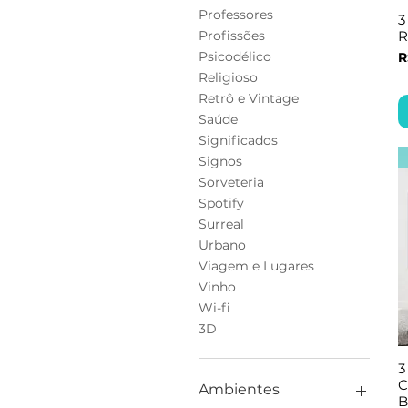
Professores
3
R
Profissões
P
Psicodélico
R
Religioso
Retrô e Vintage
Saúde
Significados
Signos
Sorveteria
Spotify
Surreal
Urbano
Viagem e Lugares
Vinho
Wi-fi
3D
3
C
Ambientes
B