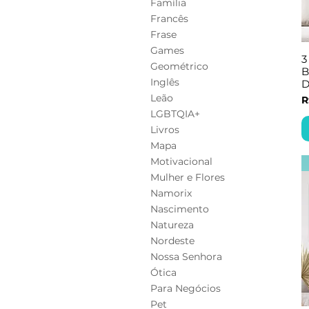
Família
Francês
Frase
Games
3
Geométrico
B
Inglês
D
Leão
P
R
LGBTQIA+
Livros
Mapa
Motivacional
Mulher e Flores
Namorix
Nascimento
Natureza
Nordeste
Nossa Senhora
Ótica
Para Negócios
Pet