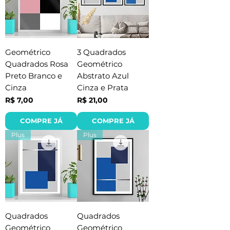
Geométrico
3 Quadrados
Quadrados Rosa
Geométrico
Preto Branco e
Abstrato Azul
Cinza
Cinza e Prata
Preço
Preço
R$ 7,00
R$ 21,00
COMPRE JÁ
COMPRE JÁ
Plus
Plus
Quadrados
Quadrados
Geométrico
Geométrico