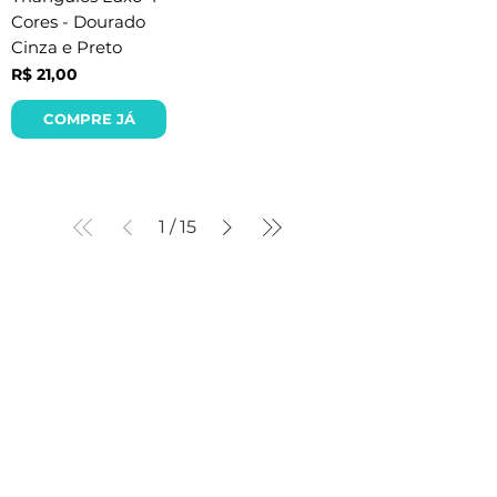
Cores - Dourado
Cinza e Preto
Preço
R$ 21,00
COMPRE JÁ
1
/
15
Navegue