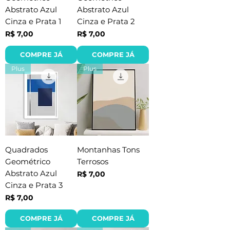
Abstrato Azul
Abstrato Azul
Cinza e Prata 1
Cinza e Prata 2
Preço
Preço
R$ 7,00
R$ 7,00
COMPRE JÁ
COMPRE JÁ
Plus
Plus
Quadrados
Montanhas Tons
Geométrico
Terrosos
Abstrato Azul
Preço
R$ 7,00
Cinza e Prata 3
Preço
R$ 7,00
COMPRE JÁ
COMPRE JÁ