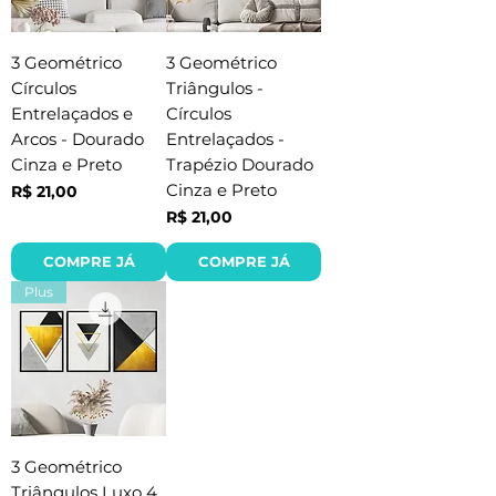
3 Geométrico
3 Geométrico
Círculos
Triângulos -
Entrelaçados e
Círculos
Arcos - Dourado
Entrelaçados -
Cinza e Preto
Trapézio Dourado
Cinza e Preto
Preço
R$ 21,00
Preço
R$ 21,00
COMPRE JÁ
COMPRE JÁ
Plus
3 Geométrico
Triângulos Luxo 4