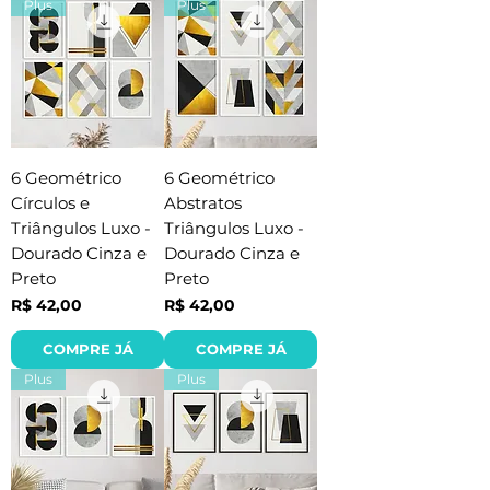
Plus
Plus
6 Geométrico
6 Geométrico
Círculos e
Abstratos
Triângulos Luxo -
Triângulos Luxo -
Dourado Cinza e
Dourado Cinza e
Preto
Preto
Preço
Preço
R$ 42,00
R$ 42,00
COMPRE JÁ
COMPRE JÁ
Plus
Plus