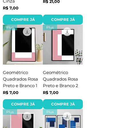
Cinza
Preço
R$ 21,00
Preço
R$ 7,00
COMPRE JÁ
COMPRE JÁ
Plus
Plus
Geométrico
Geométrico
Quadrados Rosa
Quadrados Rosa
Preto e Branco 1
Preto e Branco 2
Preço
Preço
R$ 7,00
R$ 7,00
COMPRE JÁ
COMPRE JÁ
Plus
Plus