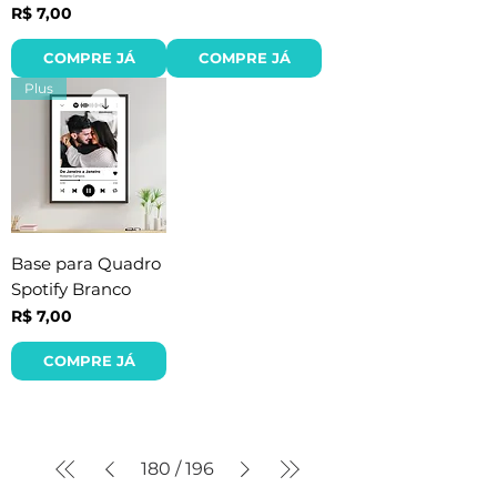
Preço
R$ 7,00
COMPRE JÁ
COMPRE JÁ
Plus
Base para Quadro
Spotify Branco
Preço
R$ 7,00
COMPRE JÁ
180
/
196