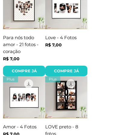
Para nós todo
Love - 4 Fotos
amor - 21 fotos -
Preço
R$ 7,00
coração
Preço
R$ 7,00
COMPRE JÁ
COMPRE JÁ
Plus
Plus
Amor - 4 Fotos
LOVE preto - 8
fotos
Preço
R$ 7,00