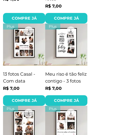
Preço
R$ 7,00
COMPRE JÁ
COMPRE JÁ
Plus
Plus
13 fotos Casal -
Meu riso é tão feliz
Com data
contigo - 3 fotos
Preço
Preço
R$ 7,00
R$ 7,00
COMPRE JÁ
COMPRE JÁ
Plus
Plus