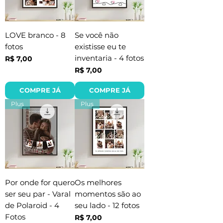
LOVE branco - 8
Se você não
fotos
existisse eu te
inventaria - 4 fotos
Preço
R$ 7,00
Preço
R$ 7,00
COMPRE JÁ
COMPRE JÁ
Plus
Plus
Por onde for quero
Os melhores
ser seu par - Varal
momentos são ao
de Polaroid - 4
seu lado - 12 fotos
Fotos
Preço
R$ 7,00