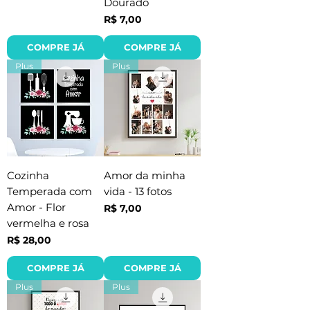
Dourado
Preço
R$ 7,00
COMPRE JÁ
COMPRE JÁ
Plus
Plus
Cozinha
Amor da minha
Temperada com
vida - 13 fotos
Amor - Flor
Preço
R$ 7,00
vermelha e rosa
Preço
R$ 28,00
COMPRE JÁ
COMPRE JÁ
Plus
Plus