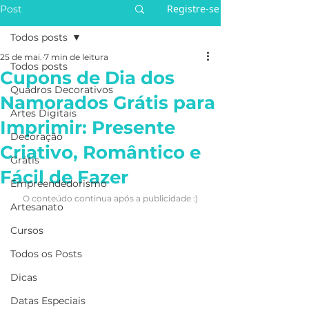
Registre-se
Post
Todos posts
25 de mai.
7 min de leitura
Todos posts
Cupons de Dia dos
Quadros Decorativos
Namorados Grátis para
Artes Digitais
Imprimir: Presente
Decoração
Criativo, Romântico e
Grátis
Fácil de Fazer
Empreendedorismo
O conteúdo continua após a publicidade :)
Artesanato
Cursos
Todos os Posts
Dicas
Datas Especiais