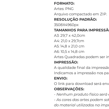
FORMATO:
Artes: PNG
Arquivo compactado em ZIP.
RESOLUÇÃO PADRÃO:
3508X4960px
TAMANHOS PARA IMPRESSÃ
A3: 29,7 x 42,0cm
A4: 21,0 x 29,7cm
A5: 14,8 x 21,0 cm
A6: 10,5 x 14,8 cm
Artes Quadradas podem ser 
IMPRESSÃO:
A qualidade final da impressão
Indicamos a impressão nos pap
ENVIO:
O link para download será e
OBSERVAÇÕES:
- Nenhum produto físico será 
- As cores das artes podem s
do material utilizados na imp