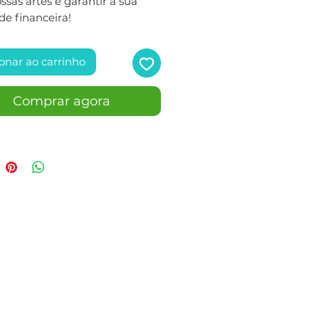
sas artes e garantir a sua
de financeira!
onar ao carrinho
Comprar agora