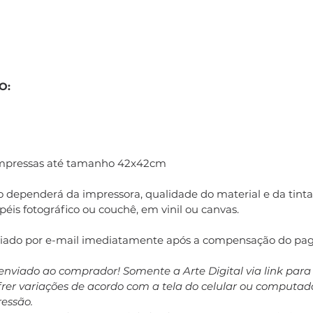
O:
impressas até tamanho 42x42cm
 dependerá da impressora, qualidade do material e da tinta 
éis fotográfico ou couchê, em vinil ou canvas.
nviado por e-mail imediatamente após a compensação do pa
enviado ao comprador! Somente a Arte Digital via link par
ofrer variações de acordo com a tela do celular ou computa
ressão.