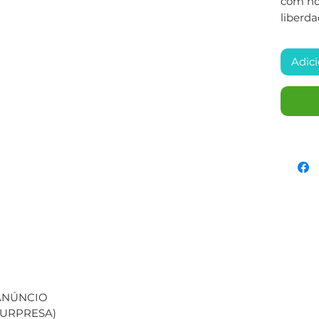
com nos
liberda
Adici
 ANÚNCIO
(SURPRESA)