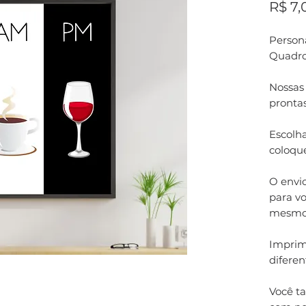
R$ 7,
Persona
Quadro
Nossas
pronta
Escolha
coloqu
O envi
para vo
mesmo
Imprim
difere
Você t