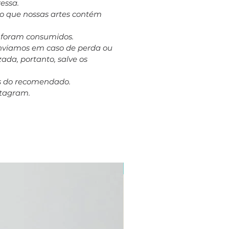
essa.
to que nossas artes contém
á foram consumidos.
eenviamos em caso de perda ou
ada, portanto, salve os
es do recomendado.
stagram.
Plus