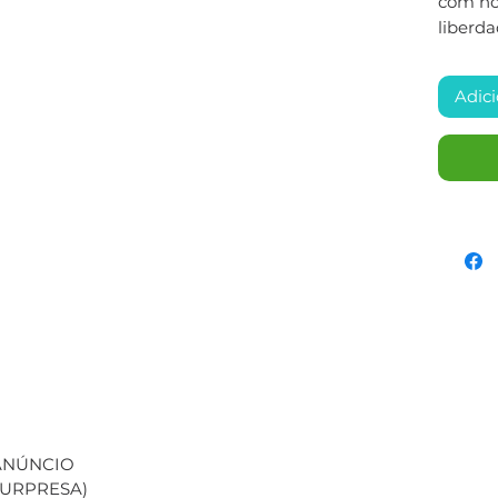
com nos
liberda
Adici
 ANÚNCIO
(SURPRESA)