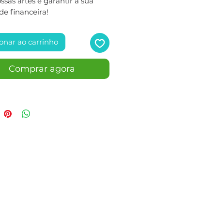
sas artes e garantir a sua
de financeira!
onar ao carrinho
Comprar agora