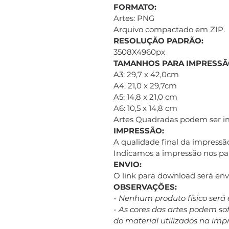
FORMATO:
Artes: PNG
Arquivo compactado em ZIP.
RESOLUÇÃO PADRÃO:
3508X4960px
TAMANHOS PARA IMPRESSÃ
A3: 29,7 x 42,0cm
A4: 21,0 x 29,7cm
A5: 14,8 x 21,0 cm
A6: 10,5 x 14,8 cm
Artes Quadradas podem ser 
IMPRESSÃO:
A qualidade final da impressão
Indicamos a impressão nos pap
ENVIO:
O link para download será e
OBSERVAÇÕES:
- Nenhum produto físico será 
- As cores das artes podem s
do material utilizados na imp