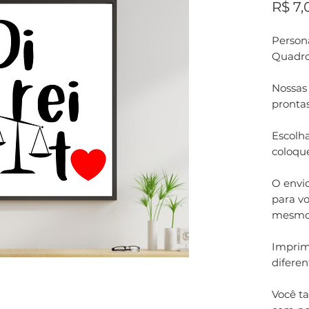
R$ 7,
Persona
Quadro
Nossas
pronta
Escolha
coloqu
O envi
para vo
mesmo
Imprim
difere
Você t