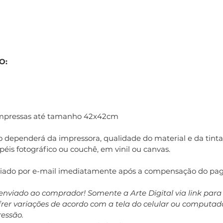
O:
impressas até tamanho 42x42cm
 dependerá da impressora, qualidade do material e da tinta 
éis fotográfico ou couchê, em vinil ou canvas.
nviado por e-mail imediatamente após a compensação do pa
enviado ao comprador! Somente a Arte Digital via link par
ofrer variações de acordo com a tela do celular ou computa
ressão.