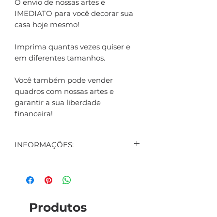
O envio de nossas artes é
IMEDIATO para você decorar sua
casa hoje mesmo!
Imprima quantas vezes quiser e
em diferentes tamanhos.
Você também pode vender
quadros com nossas artes e
garantir a sua liberdade
financeira!
INFORMAÇÕES:
CONTEÚDO:
1 ARTE DIGITAL EXIBIDA NO
ANÚNCIO
1 ARTE DIGITAL DE BRINDE
Produtos
(SURPRESA)