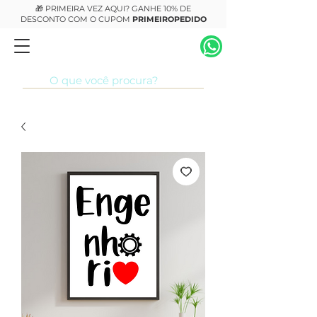
🎁 PRIMEIRA VEZ AQUI? GANHE 10% DE
DESCONTO COM O CUPOM
PRIMEIROPEDIDO