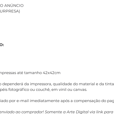
 NO ANÚNCIO
(SURPRESA)
O:
impressas até tamanho 42x42cm
 dependerá da impressora, qualidade do material e da tinta 
éis fotográfico ou couchê, em vinil ou canvas.
nviado por e-mail imediatamente após a compensação do pa
enviado ao comprador! Somente a Arte Digital via link par