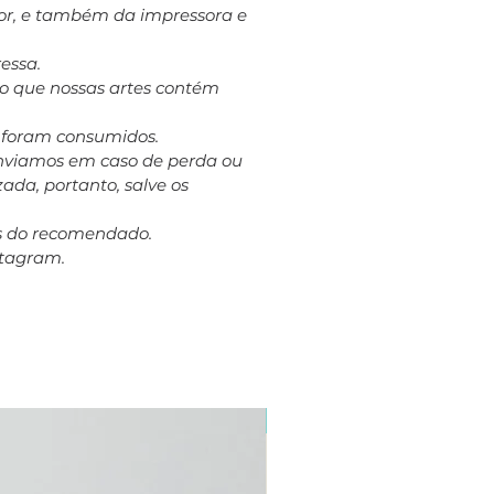
dor, e também da impressora e
essa.
to que nossas artes contém
á foram consumidos.
eenviamos em caso de perda ou
ada, portanto, salve os
es do recomendado.
stagram.
Plus