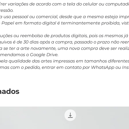
ofrer variações de acordo com a tela do celular ou computa
ressão.
ara uso pessoal ou comercial, desde que a mesma esteja impr
e Papel em formato digital é terminantemente proibida, vis
oluções ou reembolso de produtos digitais, pois os mesmos j
rquivos é de 30 dias após a compra, passado o prazo não r
 se ter a arte novamente, uma nova compra deve ser realiz
comendamos o Google Drive.
pela qualidade das artes impressas em tamanhos diferent
emas com o pedido, entrar em contato por WhatsApp ou In
nados