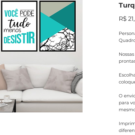
Turq
R$ 21
Persona
Quadro
Nossas
pronta
Escolha
coloqu
O envi
para vo
mesmo
Imprim
difere