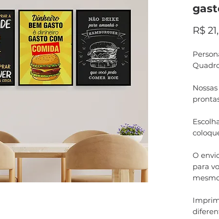
gast
R$ 21
Persona
Quadro
Nossas
pronta
Escolha
coloqu
O envi
para vo
mesmo
Imprim
difere