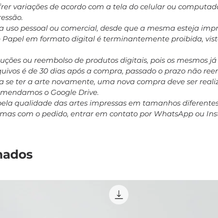
ofrer variações de acordo com a tela do celular ou computa
ressão.
ara uso pessoal ou comercial, desde que a mesma esteja impr
e Papel em formato digital é terminantemente proibida, vis
oluções ou reembolso de produtos digitais, pois os mesmos j
rquivos é de 30 dias após a compra, passado o prazo não r
 se ter a arte novamente, uma nova compra deve ser realiz
comendamos o Google Drive.
pela qualidade das artes impressas em tamanhos diferent
emas com o pedido, entrar em contato por WhatsApp ou In
nados