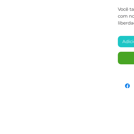
Você t
com nos
liberda
Adici