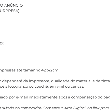
 NO ANÚNCIO
(SURPRESA)
O:
impressas até tamanho 42x42cm
 dependerá da impressora, qualidade do material e da tinta 
éis fotográfico ou couchê, em vinil ou canvas.
nviado por e-mail imediatamente após a compensação do pa
enviado ao comprador! Somente a Arte Digital via link par