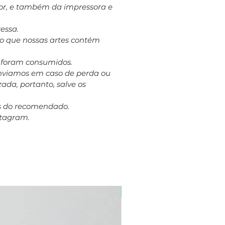
dor, e também da impressora e
essa.
to que nossas artes contém
á foram consumidos.
eenviamos em caso de perda ou
ada, portanto, salve os
es do recomendado.
stagram.
Plus