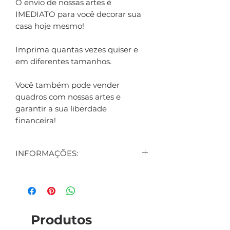
O envio de nossas artes é
IMEDIATO para você decorar sua
casa hoje mesmo!
Imprima quantas vezes quiser e
em diferentes tamanhos.
Você também pode vender
quadros com nossas artes e
garantir a sua liberdade
financeira!
INFORMAÇÕES:
CONTEÚDO:
1 ARTE DIGITAL EXIBIDA NO
ANÚNCIO
1 ARTE DIGITAL DE BRINDE
Produtos
(SURPRESA)