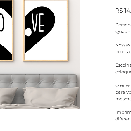
R$ 14
Persona
Quadro
Nossas
pronta
Escolha
coloqu
O envi
para vo
mesmo
Imprim
difere