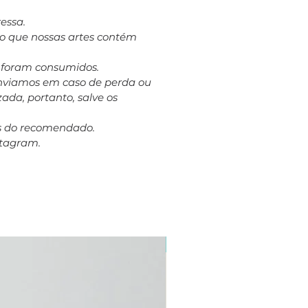
essa.
to que nossas artes contém
á foram consumidos.
eenviamos em caso de perda ou
ada, portanto, salve os
es do recomendado.
stagram.
Plus