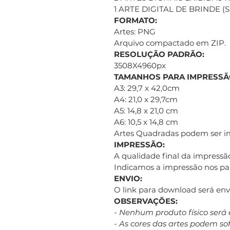
1 ARTE DIGITAL DE BRINDE 
FORMATO:
Artes: PNG
Arquivo compactado em ZIP.
RESOLUÇÃO PADRÃO:
3508X4960px
TAMANHOS PARA IMPRESSÃ
A3: 29,7 x 42,0cm
A4: 21,0 x 29,7cm
A5: 14,8 x 21,0 cm
A6: 10,5 x 14,8 cm
Artes Quadradas podem ser 
IMPRESSÃO:
A qualidade final da impressão
Indicamos a impressão nos pap
ENVIO:
O link para download será e
OBSERVAÇÕES:
- Nenhum produto físico será 
- As cores das artes podem s