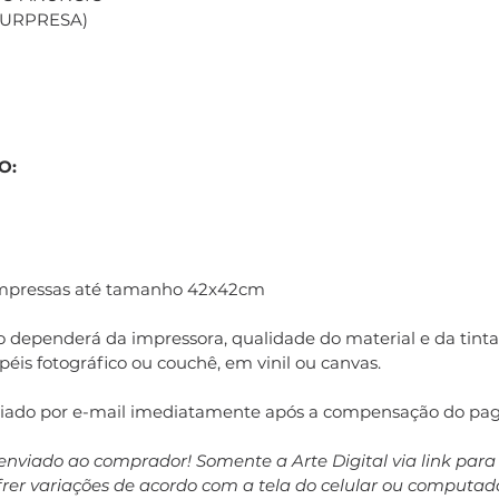
(SURPRESA)
O:
impressas até tamanho 42x42cm
 dependerá da impressora, qualidade do material e da tinta 
éis fotográfico ou couchê, em vinil ou canvas.
nviado por e-mail imediatamente após a compensação do pa
enviado ao comprador! Somente a Arte Digital via link par
ofrer variações de acordo com a tela do celular ou computa