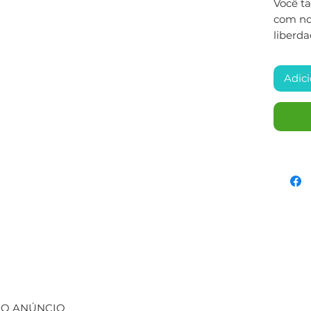
Você t
com nos
liberda
Adici
 NO ANÚNCIO