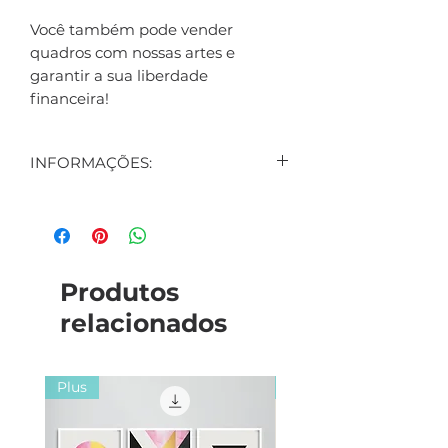
Você também pode vender
quadros com nossas artes e
garantir a sua liberdade
financeira!
INFORMAÇÕES:
CONTEÚDO:
1 ARTE DIGITAL EXIBIDA NO
ANÚNCIO
1 ARTE DIGITAL DE BRINDE
Produtos
(SURPRESA)
relacionados
FORMATO:
Artes: PNG
Arquivo compactado em ZIP.
Plus
Plus
RESOLUÇÃO PADRÃO:
3508X4960px