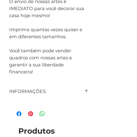
O envio de nossas artes é
IMEDIATO para você decorar sua
casa hoje mesmo!
Imprima quantas vezes quiser e
em diferentes tamanhos.
Você também pode vender
quadros com nossas artes e
garantir a sua liberdade
financeira!
INFORMAÇÕES:
CONTEÚDO:
1 ARTE DIGITAL EXIBIDA NO
ANÚNCIO
1 ARTE DIGITAL DE BRINDE
Produtos
(SURPRESA)