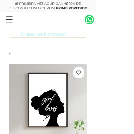
🎁 PRIMEIRA VEZ AQUI? GANHE 10% DE
DESCONTO COM O CUPOM
PRIMEIROPEDIDO