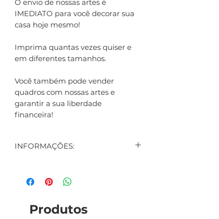
O envio de nossas artes é
IMEDIATO para você decorar sua
casa hoje mesmo!
Imprima quantas vezes quiser e
em diferentes tamanhos.
Você também pode vender
quadros com nossas artes e
garantir a sua liberdade
financeira!
INFORMAÇÕES:
CONTEÚDO:
1 ARTE DIGITAL EXIBIDA NO
ANÚNCIO
1 ARTE DIGITAL DE BRINDE
Produtos
(SURPRESA)