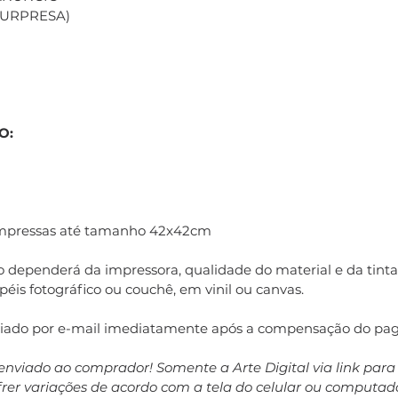
(SURPRESA)
O:
impressas até tamanho 42x42cm
 dependerá da impressora, qualidade do material e da tinta 
éis fotográfico ou couchê, em vinil ou canvas.
nviado por e-mail imediatamente após a compensação do pa
enviado ao comprador! Somente a Arte Digital via link par
ofrer variações de acordo com a tela do celular ou computa