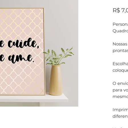
R$ 7,
Persona
Quadro
Nossas
pronta
Escolha
coloqu
O envi
para vo
mesmo
Imprim
difere