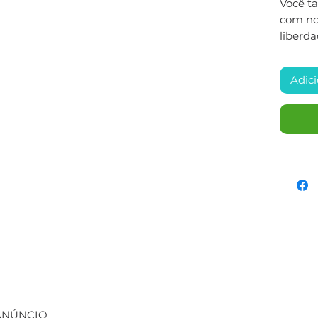
Você t
com nos
liberda
Adici
 ANÚNCIO