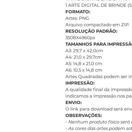
1 ARTE DIGITAL DE BRINDE 
FORMATO:
Artes: PNG
Arquivo compactado em ZIP.
RESOLUÇÃO PADRÃO:
3508X4960px
TAMANHOS PARA IMPRESSÃ
A3: 29,7 x 42,0cm
A4: 21,0 x 29,7cm
A5: 14,8 x 21,0 cm
A6: 10,5 x 14,8 cm
Artes Quadradas podem ser 
IMPRESSÃO:
A qualidade final da impressão
Indicamos a impressão nos pap
ENVIO:
O link para download será e
OBSERVAÇÕES:
- Nenhum produto físico será 
- As cores das artes podem s