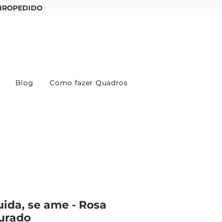
IROPEDIDO
Entre ou cadastre-se
Blog
Como fazer Quadros
uida, se ame - Rosa
urado