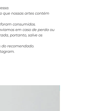
essa.
to que nossas artes contém
á foram consumidos.
eenviamos em caso de perda ou
ada, portanto, salve os
es do recomendado.
stagram.
Plus