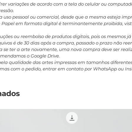
ofrer variações de acordo com a tela do celular ou computa
ressão.
ara uso pessoal ou comercial, desde que a mesma esteja impr
e Papel em formato digital é terminantemente proibida, vis
oluções ou reembolso de produtos digitais, pois os mesmos j
rquivos é de 30 dias após a compra, passado o prazo não r
 se ter a arte novamente, uma nova compra deve ser realiz
comendamos o Google Drive.
pela qualidade das artes impressas em tamanhos diferent
emas com o pedido, entrar em contato por WhatsApp ou In
nados