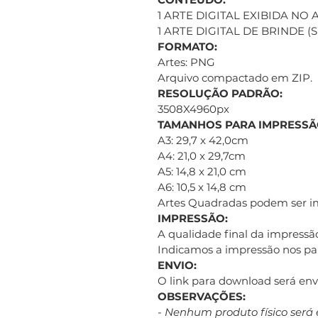
1 ARTE DIGITAL EXIBIDA NO
1 ARTE DIGITAL DE BRINDE 
FORMATO:
Artes: PNG
Arquivo compactado em ZIP.
RESOLUÇÃO PADRÃO:
3508X4960px
TAMANHOS PARA IMPRESSÃ
A3: 29,7 x 42,0cm
A4: 21,0 x 29,7cm
A5: 14,8 x 21,0 cm
A6: 10,5 x 14,8 cm
Artes Quadradas podem ser 
IMPRESSÃO:
A qualidade final da impressão
Indicamos a impressão nos pap
ENVIO:
O link para download será e
OBSERVAÇÕES:
- Nenhum produto físico será 