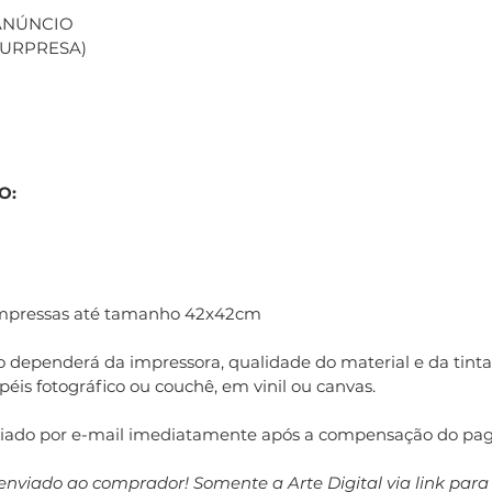
 ANÚNCIO
(SURPRESA)
O:
impressas até tamanho 42x42cm
 dependerá da impressora, qualidade do material e da tinta 
éis fotográfico ou couchê, em vinil ou canvas.
nviado por e-mail imediatamente após a compensação do pa
enviado ao comprador! Somente a Arte Digital via link par