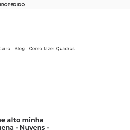
IROPEDIDO
Entre ou cadastre-se
ceiro
Blog
Como fazer Quadros
e alto minha
ena - Nuvens -