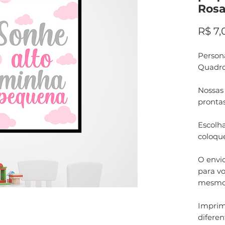
Rosa
R$ 7,
Persona
Quadro
Nossas
pronta
Escolha
coloqu
O envi
para vo
mesmo
Imprim
difere