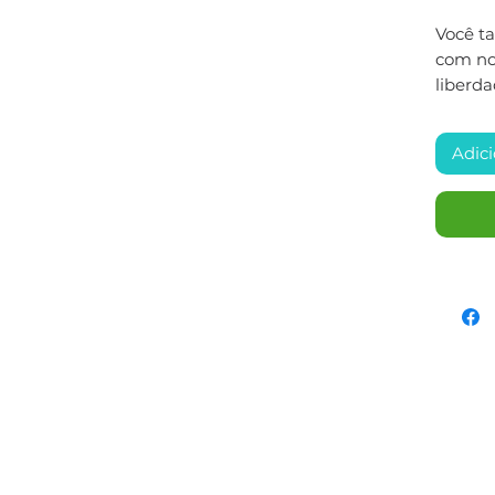
Você t
com nos
liberda
Adici