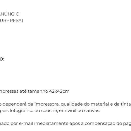
 ANÚNCIO
(SURPRESA)
O:
impressas até tamanho 42x42cm
 dependerá da impressora, qualidade do material e da tinta 
éis fotográfico ou couchê, em vinil ou canvas.
nviado por e-mail imediatamente após a compensação do pa