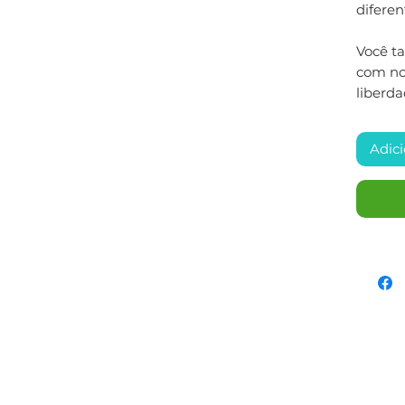
difere
Você t
com nos
liberda
Adici