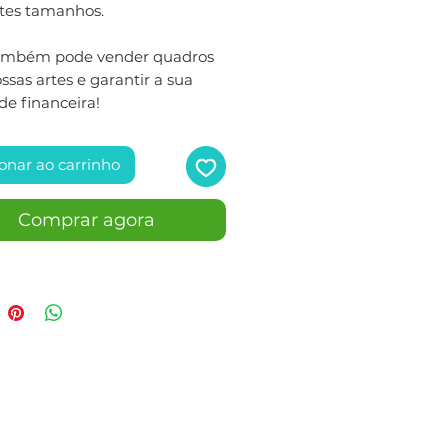
ntes tamanhos.
ambém pode vender quadros
sas artes e garantir a sua
de financeira!
onar ao carrinho
Comprar agora