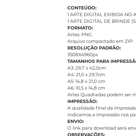
CONTEÚDO:
1 ARTE DIGITAL EXIBIDA NO
1 ARTE DIGITAL DE BRINDE 
FORMATO:
Artes: PNG
Arquivo compactado em ZIP.
RESOLUÇÃO PADRÃO:
3508X4960px
TAMANHOS PARA IMPRESSÃ
A3: 29,7 x 42,0cm
A4: 21,0 x 29,7cm
A5: 14,8 x 21,0 cm
A6: 10,5 x 14,8 cm
Artes Quadradas podem ser 
IMPRESSÃO:
A qualidade final da impressão
Indicamos a impressão nos pap
ENVIO:
O link para download será e
OBSERVAÇÕES: