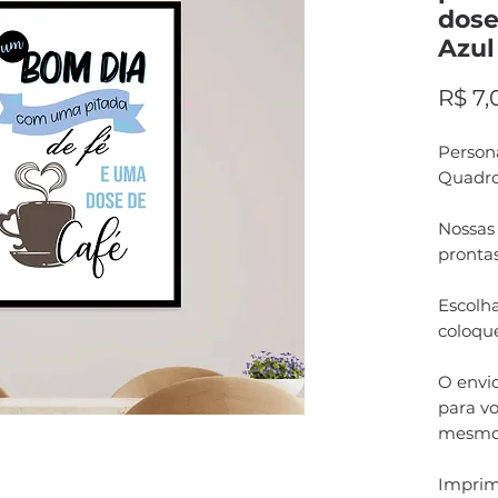
dose
Azul
R$ 7,
Persona
Quadro
Nossas
pronta
Escolha
coloqu
O envi
para vo
mesmo
Imprim