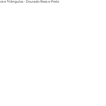
os e Triângulos - Dourado Rosa e Preto
Área do Cliente
Entre em contato
Minha Conta
(11)97020-9464
Meus Pedidos
atendimento@imprinteart.co
Perguntas Frequentes
Fale Conosco
Políticas da Loja
Políticas de Privacidade
Termos de Serviço
Imprinté® - 40.203.748/0001-06