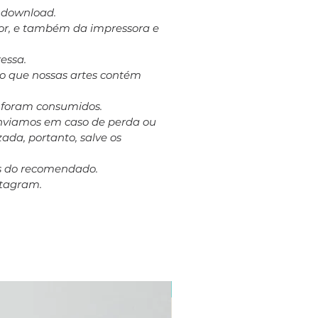
a download.
dor, e também da impressora e
essa.
to que nossas artes contém
á foram consumidos.
eenviamos em caso de perda ou
ada, portanto, salve os
es do recomendado.
stagram.
Plus