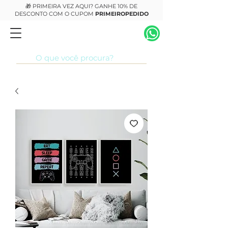
🎁 PRIMEIRA VEZ AQUI? GANHE 10% DE
DESCONTO COM O CUPOM
PRIMEIROPEDIDO