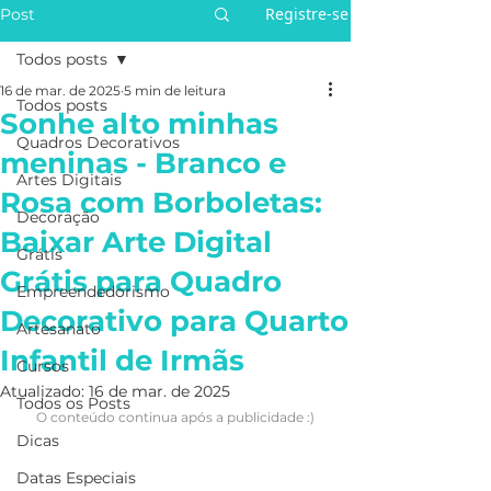
Registre-se
Post
Todos posts
16 de mar. de 2025
5 min de leitura
Todos posts
Sonhe alto minhas
Quadros Decorativos
meninas - Branco e
Artes Digitais
Rosa com Borboletas:
Decoração
Baixar Arte Digital
Grátis
Grátis para Quadro
Empreendedorismo
Decorativo para Quarto
Artesanato
Infantil de Irmãs
Cursos
Atualizado:
16 de mar. de 2025
Todos os Posts
O conteúdo continua após a publicidade :)
Dicas
Datas Especiais