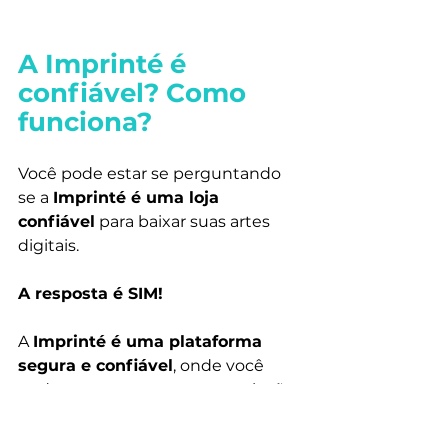
A Imprinté é 
confiável? Como 
funciona?
Você pode estar se perguntando 
se a 
Imprinté é uma loja 
confiável
 para baixar suas artes 
digitais. 
A resposta é SIM!
A 
Imprinté é uma plataforma 
segura e confiável
, onde você 
pode encontrar uma vasta seleção 
de 
imagens digitais
 gratuitas e 
pagas para decorar a sua casa. 