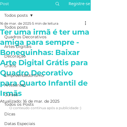
Registre-se
Post
Todos posts
16 de mar. de 2025
5 min de leitura
Todos posts
Ter uma irmã é ter uma
Quadros Decorativos
amiga para sempre -
Artes Digitais
Bonequinhas: Baixar
Decoração
Arte Digital Grátis para
Grátis
Quadro Decorativo
Empreendedorismo
para Quarto Infantil de
Artesanato
Irmãs
Cursos
Atualizado:
16 de mar. de 2025
Todos os Posts
O conteúdo continua após a publicidade :)
Dicas
Datas Especiais